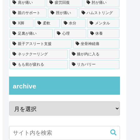
肩が痛い
疲労回復
肘が痛い
親のサポート
脛が痛い
ハムストリング
X脚
柔軟
水分
メンタル
足裏が痛い
心理
休養
親子アスリート支援
坐骨神経痛
ネッククーリング
膝が内に入る
もも前が疲れる
リカバリー
archive