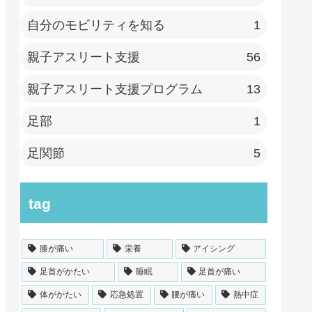
自分のモビリティを知る
1
親子アスリート支援
56
親子アスリート支援プログラム
13
足部
1
足関節
5
tag
膝が痛い
栄養
アイシング
足首がかたい
睡眠
足首が痛い
体がかたい
応急処置
腰が痛い
熱中症