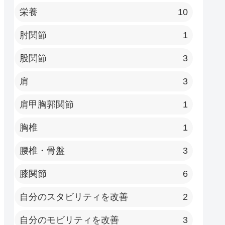
栄養
10
肘関節
1
股関節
3
肩
3
肩甲胸郭関節
1
胸椎
1
腰椎・骨盤
3
膝関節
6
自分のスタビリティを改善
2
自分のモビリティを改善
3